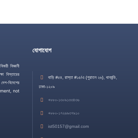
যোগাযোগ
িজয়ী বিজ্ঞানী
্ষা বিস্তারের
বাড়ি #৫৪, রাস্তা #১৫/এ (পুরাতন ২৬), ধানমন্ডি,
 দেশ-বিদেশের
ঢাকা-১২০৯
mitment, not
+৮৮০-১৩০৯১৩৩৪৩৬
+৮৮০-১৭২৬৯৩৭৯১০
ist50157@gmail.com