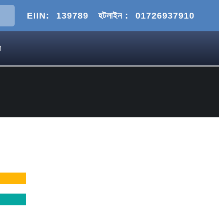
EIIN:
139789
হটলাইন :
01726937910
গ