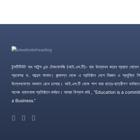
ইন্সটিটিউট অব সাইন্স এন্ড টেকনোলজি (আই.এস.টি)- যার উদ্বোধন করেন প্রয়াত নোবেল ব
প্রফেসর ড. আব্দুস সালাম। জন্মলগ্ন থেকে এ প্রতিষ্ঠান দেশে বিজ্ঞান ও প্রযুক্তি শিক
উল্লেখযোগ্য অবদান রেখে চলেছে। আই.এস.টি থেকে পাশ করা ছাত্র-ছাত্রীগণ বর্তমানে
অনেক খ্যাতনামা প্রতিষ্ঠানে কর্মরত। আমরা বিশ্বাস করি , “Education is a com
a Business.”