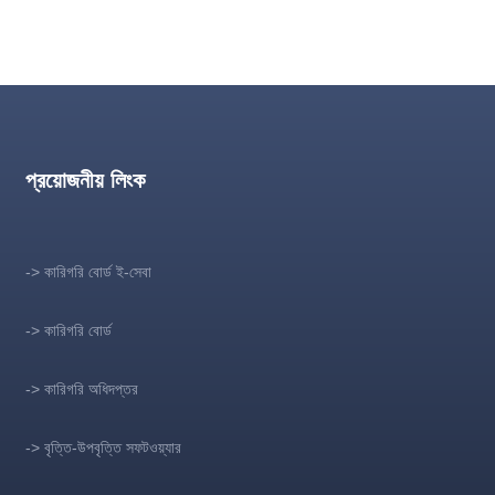
প্রয়োজনীয় লিংক
-> কারিগরি বোর্ড ই-সেবা
-> কারিগরি বোর্ড
-> কারিগরি অধিদপ্তর
-> বৃত্তি-উপবৃত্তি সফটওয়্যার