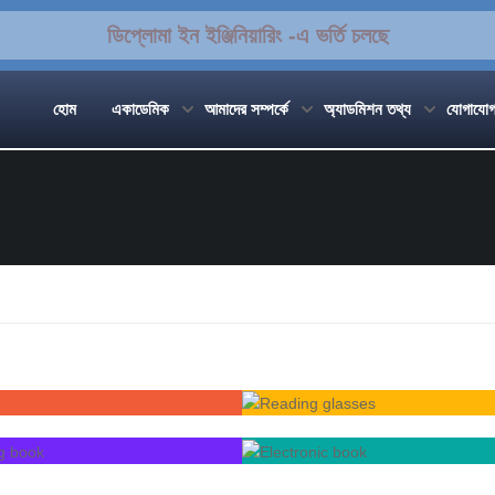
ডিপ্লোমা ইন ইঞ্জিনিয়ারিং -এ ভর্তি চলছে
হোম
একাডেমিক
আমাদের সম্পর্কে
অ্যাডমিশন তথ্য
যোগাযো