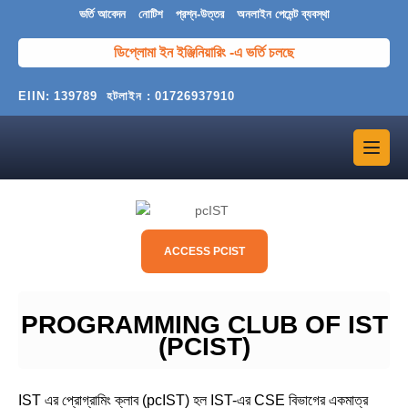
ভর্তি আবেদন
নোটিশ
প্রশ্ন-উত্তর
অনলাইন পেমেন্ট ব্যবস্থা
ডিপ্লোমা ইন ইঞ্জিনিয়ারিং -এ ভর্তি চলছে
EIIN:
139789
হটলাইন :
01726937910
ACCESS PCIST
PROGRAMMING CLUB OF IST
(PCIST)
IST এর প্রোগ্রামিং ক্লাব (pcIST) হল IST-এর CSE বিভাগের একমাত্র