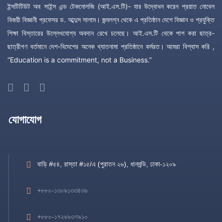
ইন্সটিটিউট অব সাইন্স এন্ড টেকনোলজি (আই.এস.টি)- যার উদ্বোধন করেন প্রয়াত নোবেল
বিজয়ী বিজ্ঞানী প্রফেসর ড. আব্দুস সালাম। জন্মলগ্ন থেকে এ প্রতিষ্ঠান দেশে বিজ্ঞান ও প্রযুক্তি
শিক্ষা বিস্তারের উল্লেখযোগ্য অবদান রেখে চলেছে। আই.এস.টি থেকে পাশ করা ছাত্র-
ছাত্রীগণ বর্তমানে দেশ-বিদেশের অনেক খ্যাতনামা প্রতিষ্ঠানে কর্মরত। আমরা বিশ্বাস করি ,
“Education is a commitment, not a Business.”
যোগাযোগ
বাড়ি #৫৪, রাস্তা #১৫/এ (পুরাতন ২৬), ধানমন্ডি, ঢাকা-১২০৯
+৮৮০-১৩০৯১৩৩৪৩৬
+৮৮০-১৭২৬৯৩৭৯১০