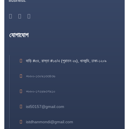
Business.”
যোগাযোগ
বাড়ি #৫৪, রাস্তা #১৫/এ (পুরাতন ২৬), ধানমন্ডি, ঢাকা-১২০৯
+৮৮০-১৩০৯১৩৩৪৩৬
+৮৮০-১৭২৬৯৩৭৯১০
ist50157@gmail.com
istdhanmondi@gmail.com