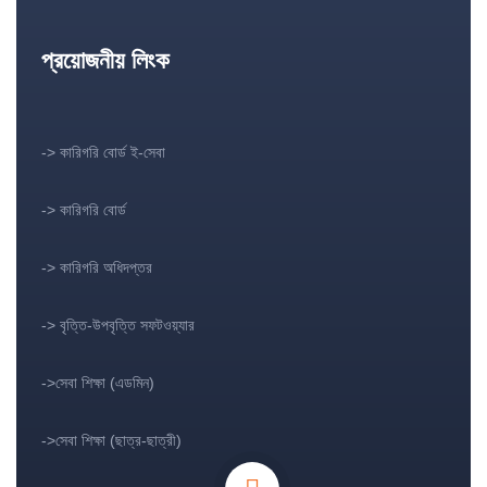
প্রয়োজনীয় লিংক
-> কারিগরি বোর্ড ই-সেবা
-> কারিগরি বোর্ড
-> কারিগরি অধিদপ্তর
-> বৃত্তি-উপবৃত্তি সফটওয়্যার
->সেবা শিক্ষা (এডমিন)
->সেবা শিক্ষা (ছাত্র-ছাত্রী)