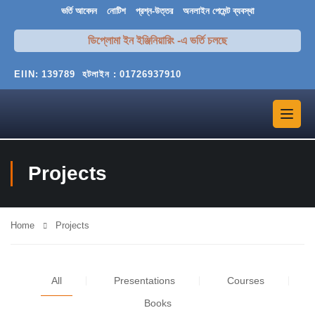
ভর্তি আবেদন
নোটিশ
প্রশ্ন-উত্তর
অনলাইন পেমেন্ট ব্যবস্থা
ডিপ্লোমা ইন ইঞ্জিনিয়ারিং -এ ভর্তি চলছে
EIIN:
139789
হটলাইন :
01726937910
Projects
Home
Projects
All
Presentations
Courses
Books