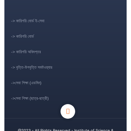
-> কারিগরি বোর্ড ই-সেবা
-> কারিগরি বোর্ড
-> কারিগরি অধিদপ্তর
-> বৃত্তি-উপবৃত্তি সফটওয়্যার
->সেবা শিক্ষা (এডমিন)
->সেবা শিক্ষা (ছাত্র-ছাত্রী)
@2023 - All Rights Reserved - Institute of Science &