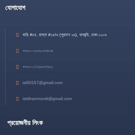
যোগাযোগ
বাড়ি #৫৪, রাস্তা #১৫/এ (পুরাতন ২৬), ধানমন্ডি, ঢাকা-১২০৯
+৮৮০-১৩০৯১৩৩৪৩৬
+৮৮০-১৭২৬৯৩৭৯১০
ist50157@gmail.com
istdhanmondi@gmail.com
প্রয়োজনীয় লিংক