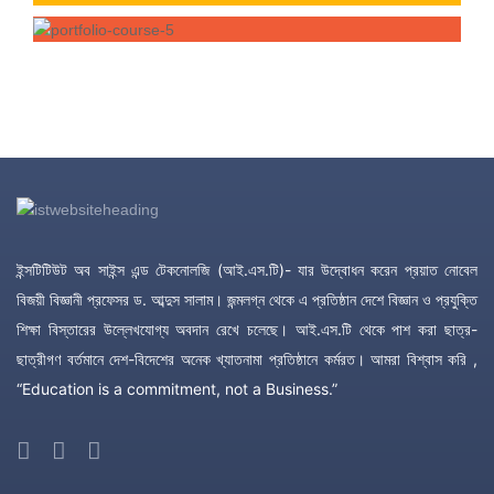
ইন্সটিটিউট অব সাইন্স এন্ড টেকনোলজি (আই.এস.টি)- যার উদ্বোধন করেন প্রয়াত নোবেল
বিজয়ী বিজ্ঞানী প্রফেসর ড. আব্দুস সালাম। জন্মলগ্ন থেকে এ প্রতিষ্ঠান দেশে বিজ্ঞান ও প্রযুক্তি
শিক্ষা বিস্তারের উল্লেখযোগ্য অবদান রেখে চলেছে। আই.এস.টি থেকে পাশ করা ছাত্র-
ছাত্রীগণ বর্তমানে দেশ-বিদেশের অনেক খ্যাতনামা প্রতিষ্ঠানে কর্মরত। আমরা বিশ্বাস করি ,
“Education is a commitment, not a Business.”