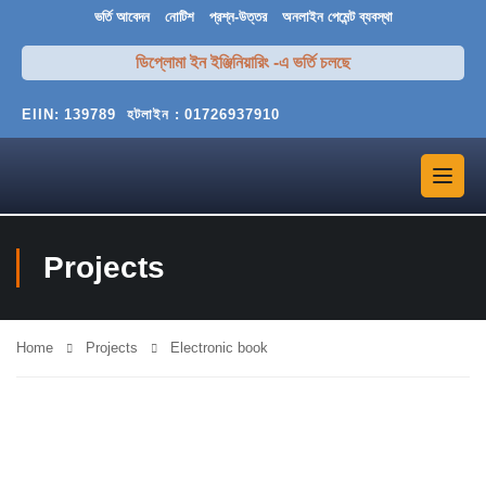
ভর্তি আবেদন
নোটিশ
প্রশ্ন-উত্তর
অনলাইন পেমেন্ট ব্যবস্থা
ডিপ্লোমা ইন ইঞ্জিনিয়ারিং -এ ভর্তি চলছে
EIIN:
139789
হটলাইন :
01726937910
Projects
Home
Projects
Electronic book