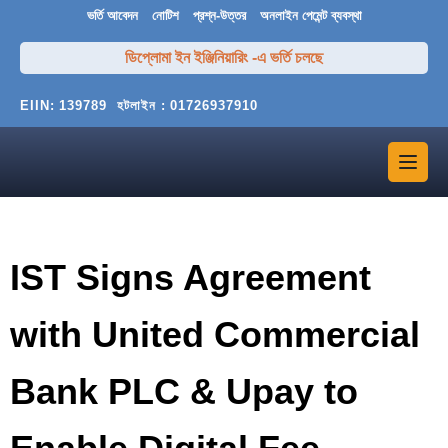
ভর্তি আবেদন
নোটিশ
প্রশ্ন-উত্তর
অনলাইন পেমেন্ট ব্যবস্থা
ডিপ্লোমা ইন ইঞ্জিনিয়ারিং -এ ভর্তি চলছে
EIIN:
139789
হটলাইন :
01726937910
IST Signs Agreement
with United Commercial
Bank PLC & Upay to