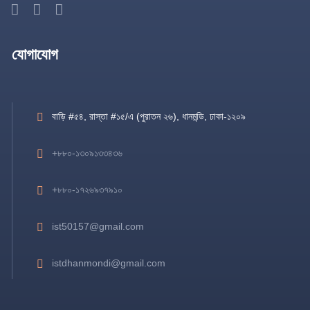
যোগাযোগ
বাড়ি #৫৪, রাস্তা #১৫/এ (পুরাতন ২৬), ধানমন্ডি, ঢাকা-১২০৯
+৮৮০-১৩০৯১৩৩৪৩৬
+৮৮০-১৭২৬৯৩৭৯১০
ist50157@gmail.com
istdhanmondi@gmail.com