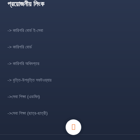
প্রয়োজনীয় লিংক
-> কারিগরি বোর্ড ই-সেবা
-> কারিগরি বোর্ড
-> কারিগরি অধিদপ্তর
-> বৃত্তি-উপবৃত্তি সফটওয়্যার
->সেবা শিক্ষা (এডমিন)
->সেবা শিক্ষা (ছাত্র-ছাত্রী)