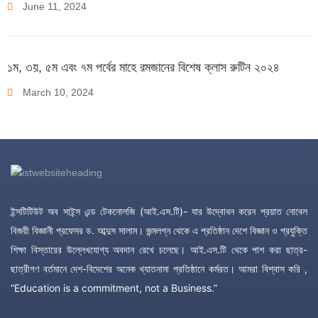
June
11
,
2024
১ম, ৩য়, ৫ম এবং ৭ম পর্বের মাহে রমজানের বিশেষ ক্লাস রুটিন ২০২৪
March
10
,
2024
ইন্সটিটিউট অব সাইন্স এন্ড টেকনোলজি (আই.এস.টি)- যার উদ্বোধন করেন প্রয়াত নোবেল
বিজয়ী বিজ্ঞানী প্রফেসর ড. আব্দুস সালাম। জন্মলগ্ন থেকে এ প্রতিষ্ঠান দেশে বিজ্ঞান ও প্রযুক্তি
শিক্ষা বিস্তারের উল্লেখযোগ্য অবদান রেখে চলেছে। আই.এস.টি থেকে পাশ করা ছাত্র-
ছাত্রীগণ বর্তমানে দেশ-বিদেশের অনেক খ্যাতনামা প্রতিষ্ঠানে কর্মরত। আমরা বিশ্বাস করি ,
“Education is a commitment, not a Business.”