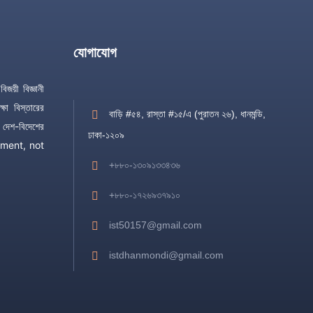
যোগাযোগ
িজয়ী বিজ্ঞানী
্ষা বিস্তারের
বাড়ি #৫৪, রাস্তা #১৫/এ (পুরাতন ২৬), ধানমন্ডি,
 দেশ-বিদেশের
ঢাকা-১২০৯
mitment, not
+৮৮০-১৩০৯১৩৩৪৩৬
+৮৮০-১৭২৬৯৩৭৯১০
ist50157@gmail.com
istdhanmondi@gmail.com