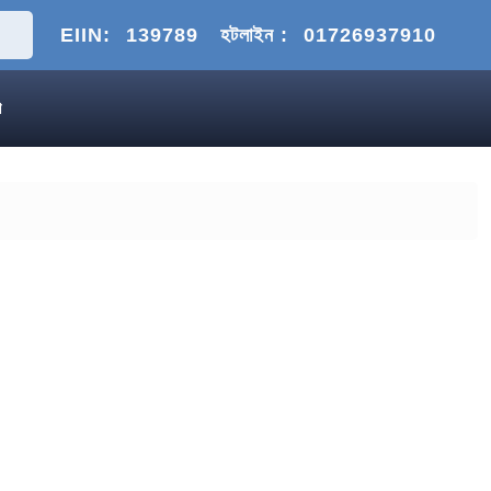
EIIN:
139789
হটলাইন :
01726937910
গ