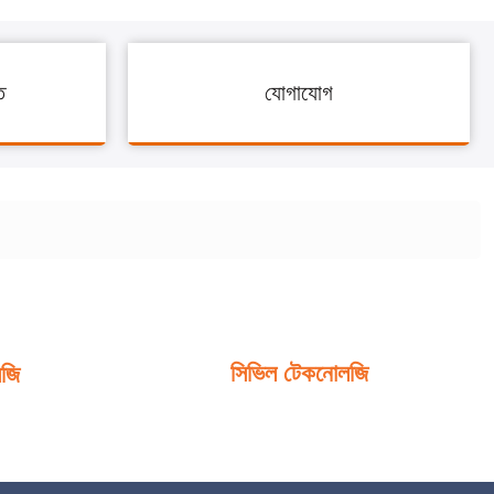
ি
যোগাযোগ
সিভিল টেকনোলজি
লজি