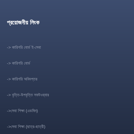
প্রয়োজনীয় লিংক
-> কারিগরি বোর্ড ই-সেবা
-> কারিগরি বোর্ড
-> কারিগরি অধিদপ্তর
-> বৃত্তি-উপবৃত্তি সফটওয়্যার
->সেবা শিক্ষা (এডমিন)
->সেবা শিক্ষা (ছাত্র-ছাত্রী)