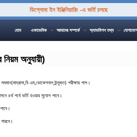
ডিপ্লোমা ইন ইঞ্জিনিয়ারিং -এ ভর্তি চলছে
হোম
একাডেমিক
আমাদের সম্পর্কে
অ্যাডমিশন তথ্য
যোগাযো
 নিয়ম অনুযায়ী)
া সমমান(মাদ্রাসা,বি এম,ভোকেশনাল,উন্মুক্ত) পরীক্ষায় পাস।
আসনে ৪র্থ পর্বে ভর্তি হওয়ার সুযোগ পাবে।
গ পাবে।
তে পারবে।